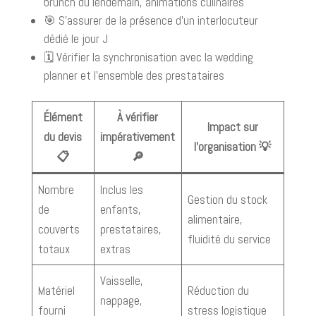
brunch du lendemain, animations culinaires
🎯 S’assurer de la présence d’un interlocuteur
dédié le jour J
🗓 Vérifier la synchronisation avec la wedding
planner et l’ensemble des prestataires
Élément
À vérifier
Impact sur
du devis
impérativement
l’organisation 💡
📋
🔎
Nombre
Inclus les
Gestion du stock
de
enfants,
alimentaire,
couverts
prestataires,
fluidité du service
totaux
extras
Vaisselle,
Matériel
Réduction du
nappage,
fourni
stress logistique