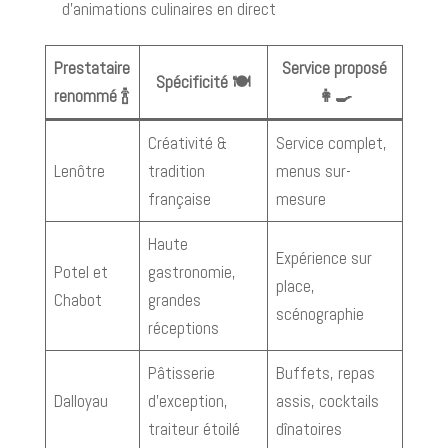
d’animations culinaires en direct
Prestataire
Service proposé
Spécificité 🍽️
renommé 🍾
👩‍🍳
Créativité &
Service complet,
Lenôtre
tradition
menus sur-
française
mesure
Haute
Expérience sur
Potel et
gastronomie,
place,
Chabot
grandes
scénographie
réceptions
Pâtisserie
Buffets, repas
Dalloyau
d’exception,
assis, cocktails
traiteur étoilé
dînatoires