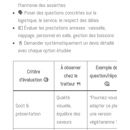
l’harmonie des assiettes
🗣 Poser des questions concrètes sur la
logistique, le service, le respect des délais
💶 Évaluer les prestations annexes : vaisselle,
nappage, personnel en salle, gestion des boissons
📓 Demander systématiquement un devis détaillé
avec chaque option étudiée
À observer
Exemple de
Critère
chez le
question/réponse
d’évaluation 🧐
traiteur 🍴
🤔
Qualité
“Pourriez-vous
Goût &
visuelle,
adapter ce plat à
présentation
équilibre des
une version
saveurs
végétarienne ?”