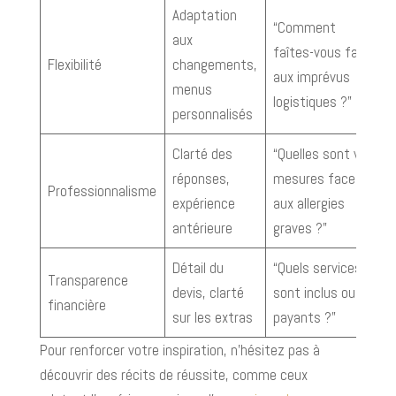
Adaptation
“Comment
aux
faîtes-vous face
Flexibilité
changements,
aux imprévus
menus
logistiques ?”
personnalisés
Clarté des
“Quelles sont vos
réponses,
mesures face
Professionnalisme
expérience
aux allergies
antérieure
graves ?”
Détail du
“Quels services
Transparence
devis, clarté
sont inclus ou
financière
sur les extras
payants ?”
Pour renforcer votre inspiration, n'hésitez pas à
découvrir des récits de réussite, comme ceux