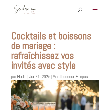
Cocktails et boissons
de mariage :
rafraîchissez vos
invités avec style
par
Elodie
|
Juil 31, 2025
|
Vin d’honneur & repas