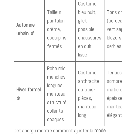
Costume
Tailleur
bleu nuit,
Tons chauds
pantalon
gilet
(bordeaux,
Automne
crème,
possible,
vert sapin),
urbain
🍂
escarpins
chaussures
blazers,
fermés
en cuir
derbies
lisse
Robe midi
Costume
Tenues plus
manches
anthracite
sombres,
longues,
Hiver formel
ou trois-
matières plus
manteau
❄️
pièces,
épaisses,
structuré,
manteau
manteaux
collants
long
élégants
opaques
Cet aperçu montre comment ajuster la
mode