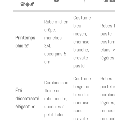
👰
🤵
témoins 🎉
🌸☀️🍂
Costume
Robe midi en
bleu
Robes fluides
crêpe,
moyen,
pastel,
Printemps
manches
chemise
costumes
chic
🌸
3/4,
blanche,
clairs, vestes
escarpins 5
cravate
légères
cm
pastel
Costume
Robes
Combinaison
beige ou
portefeuille,
Été
fluide ou
bleu clair,
combinaisons
décontracté
robe courte,
chemise
légères,
élégant
☀️
sandales à
sans
mocassins
petit talon
cravate
ou sandales