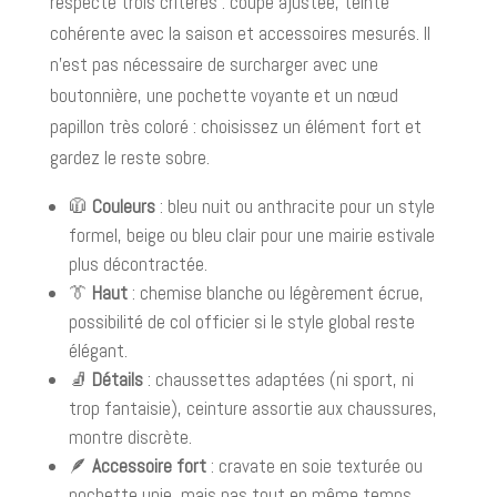
respecte trois critères : coupe ajustée, teinte
cohérente avec la saison et accessoires mesurés. Il
n’est pas nécessaire de surcharger avec une
boutonnière, une pochette voyante et un nœud
papillon très coloré : choisissez un élément fort et
gardez le reste sobre.
🧥
Couleurs
: bleu nuit ou anthracite pour un style
formel, beige ou bleu clair pour une mairie estivale
plus décontractée.
👔
Haut
: chemise blanche ou légèrement écrue,
possibilité de col officier si le style global reste
élégant.
🧦
Détails
: chaussettes adaptées (ni sport, ni
trop fantaisie), ceinture assortie aux chaussures,
montre discrète.
🪶
Accessoire fort
: cravate en soie texturée ou
pochette unie, mais pas tout en même temps