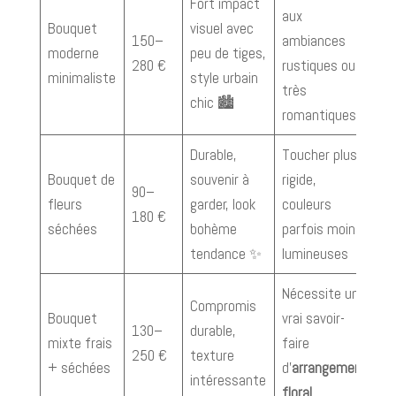
Fort impact
aux
Bouquet
visuel avec
150–
ambiances
moderne
peu de tiges,
280 €
rustiques ou
minimaliste
style urbain
très
chic 🏙️
romantiques
Durable,
Toucher plus
Bouquet de
souvenir à
rigide,
90–
fleurs
garder, look
couleurs
180 €
séchées
bohème
parfois moins
tendance ✨
lumineuses
Nécessite un
Compromis
Bouquet
vrai savoir-
130–
durable,
mixte frais
faire
250 €
texture
+ séchées
d’
arrangement
intéressante
floral