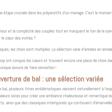
une étape cruciale dans les préparatifs d'un mariage. C'est le momen
mour et la complicité des couples tout en marquant le ton de la soir
r le cœur des invités ?
iques, les choix sont multiples. La sélection varie d'années en an
 ont conquis les cœurs et trouvent encore une place de choix dans
nique assure de faire sensation !
verture de bal : une sélection variée
e bal, plusieurs titres emblématiques viennent naturellement à l'es
leurs sûres pour créer une ambiance chaleureuse et romantique lor
s, ainsi que des classiques intemporels qui continuent d'émerveiller