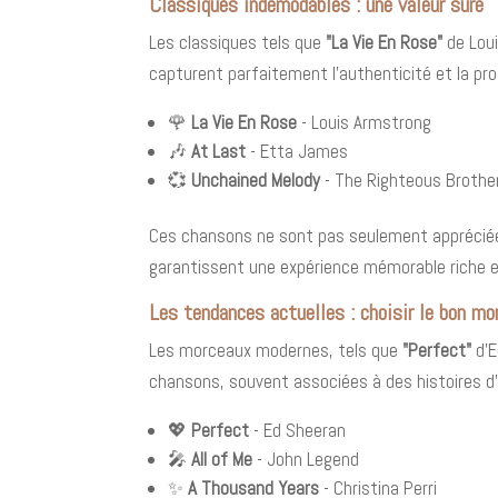
Classiques indémodables : une valeur sûre
Les classiques tels que
"La Vie En Rose"
de Lou
capturent parfaitement l'authenticité et la pr
🌹
La Vie En Rose
- Louis Armstrong
🎶
At Last
- Etta James
💞
Unchained Melody
- The Righteous Brothe
Ces chansons ne sont pas seulement appréciées
garantissent une expérience mémorable riche 
Les tendances actuelles : choisir le bon m
Les morceaux modernes, tels que
"Perfect"
d'E
chansons, souvent associées à des histoires d'
💖
Perfect
- Ed Sheeran
🎤
All of Me
- John Legend
✨
A Thousand Years
- Christina Perri