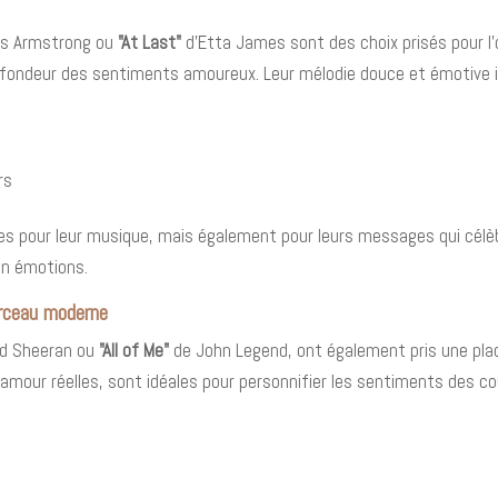
is Armstrong ou
"At Last"
d'Etta James sont des choix prisés pour l
ofondeur des sentiments amoureux. Leur mélodie douce et émotive in
rs
 pour leur musique, mais également pour leurs messages qui célèbre
en émotions.
orceau moderne
d Sheeran ou
"All of Me"
de John Legend, ont également pris une pla
amour réelles, sont idéales pour personnifier les sentiments des co