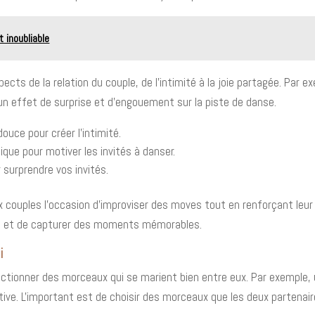
 inoubliable
spects de la relation du couple, de l'intimité à la joie partagée. P
 un effet de surprise et d'engouement sur la piste de danse.
uce pour créer l'intimité.
ique pour motiver les invités à danser.
surprendre vos invités.
ouples l'occasion d'improviser des moves tout en renforçant leur 
ires et de capturer des moments mémorables.
i
lectionner des morceaux qui se marient bien entre eux. Par exemple,
ve. L'important est de choisir des morceaux que les deux partenaire