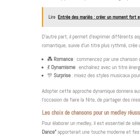
Lire
Entrée des mariés : créer un moment fort et
D'autre part, il permet d'exprimer différents a
romantique, suivie d'un titre plus rythmé, crée
💑
Romance
: commencez par une chanson do
💃
Dynamisme
: enchaînez avec un titre énerg
🎊
Surprise
: mixez des styles musicaux pour 
Adopter cette approche dynamique donnera aux c
l'occasion de faire la fête, de partager des r
Les choix de chansons pour un medley réuss
Pour élaborer un medley, il est essentiel de sé
Dance"
apporterait une touche moderne et festi