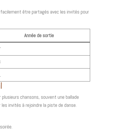
facilement être partagés avec les invités pour
Année de sortie
7
3
1
l
r plusieurs chansons, souvent une ballade
es invités à rejoindre la piste de danse.
soirée.