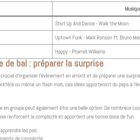
Musiqu
Shut Up And Dance - Walk the Moon
Uptown Funk - Mark Ronson ft. Bruno Ma
Happy - Pharrell Williams
e de bal : préparer la surprise
t crucial d'organiser l'événement en amont et de préparer une surpris
 préféré ou même un flash mob, ces idées apporteront du peps à l'
e en groupe peut également être une belle option. De nombreux co
anse renforcent la complicité et apportent une bonne dose de fun.
 apprendre les pas.
moments de complicité.