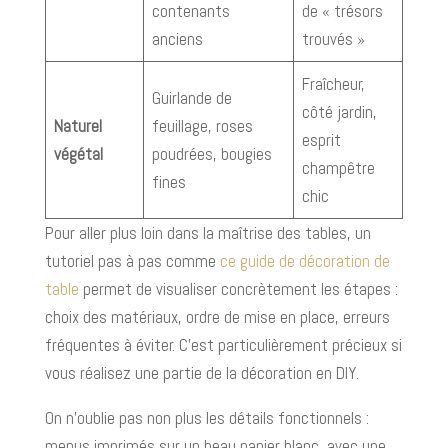
contenants
de « trésors
anciens
trouvés »
Fraîcheur,
Guirlande de
côté jardin,
Naturel
feuillage, roses
esprit
végétal
poudrées, bougies
champêtre
fines
chic
Pour aller plus loin dans la maîtrise des tables, un
tutoriel pas à pas comme
ce guide de décoration de
table
permet de visualiser concrètement les étapes :
choix des matériaux, ordre de mise en place, erreurs
fréquentes à éviter. C’est particulièrement précieux si
vous réalisez une partie de la décoration en DIY.
On n’oublie pas non plus les détails fonctionnels :
menus imprimés sur un beau papier blanc, avec une