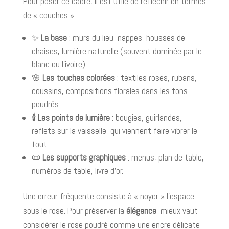
Pour poser ce cadre, il est utile de réfléchir en termes
de « couches » :
✨
La base
: murs du lieu, nappes, housses de
chaises, lumière naturelle (souvent dominée par le
blanc ou l’ivoire).
🌸
Les touches colorées
: textiles roses, rubans,
coussins, compositions florales dans les tons
poudrés.
🕯️
Les points de lumière
: bougies, guirlandes,
reflets sur la vaisselle, qui viennent faire vibrer le
tout.
📜
Les supports graphiques
: menus, plan de table,
numéros de table, livre d’or.
Une erreur fréquente consiste à « noyer » l’espace
sous le rose. Pour préserver la
élégance
, mieux vaut
considérer le rose poudré comme une encre délicate