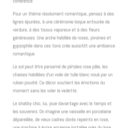
cohérence.
Pour un thème résolument romantique, pensez à des
lignes épurées, à une cérémonie laïque entourée de
verdure, à des tissus vaporeux et à des fleurs
généreuses. Une arche habillée de roses, pivoines et
gypsophile dans ces tons crée aussitôt une ambiance
romantique.
Le sol peut être parsemé de pétales rose pâle, les
chaises habillées d’un voile de tulle blanc noué par un
ruban poudré. Ce décor soutient les émotions du
moment sans les voler la vedette.
Le shabby chic, lui, joue davantage avec le temps et
les souvenirs. On imagine une vaisselle en porcelaine
dépareillée, de vieux cadres dorés repeints en rose,
une machine à écrire ancienne installée près du livre