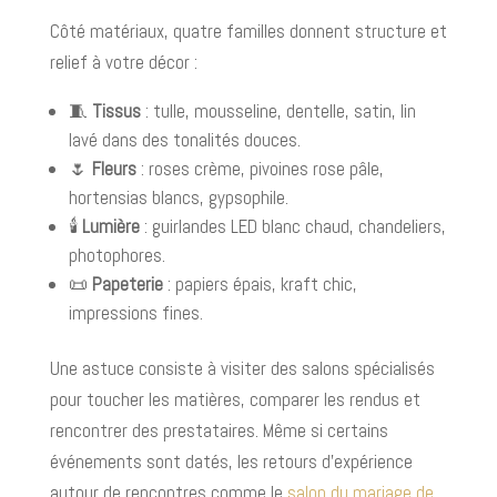
Côté matériaux, quatre familles donnent structure et
relief à votre décor :
🧵
Tissus
: tulle, mousseline, dentelle, satin, lin
lavé dans des tonalités douces.
🌷
Fleurs
: roses crème, pivoines rose pâle,
hortensias blancs, gypsophile.
🕯️
Lumière
: guirlandes LED blanc chaud, chandeliers,
photophores.
📜
Papeterie
: papiers épais, kraft chic,
impressions fines.
Une astuce consiste à visiter des salons spécialisés
pour toucher les matières, comparer les rendus et
rencontrer des prestataires. Même si certains
événements sont datés, les retours d’expérience
autour de rencontres comme le
salon du mariage de