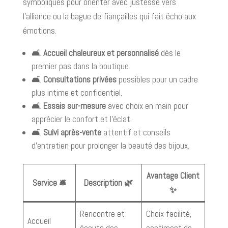
symboliques pour orienter avec justesse vers
l’alliance ou la bague de fiançailles qui fait écho aux
émotions.
🛋️
Accueil chaleureux et personnalisé
dès le
premier pas dans la boutique.
🛋️
Consultations privées
possibles pour un cadre
plus intime et confidentiel.
🛋️
Essais sur-mesure
avec choix en main pour
apprécier le confort et l’éclat.
🛋️
Suivi après-vente
attentif et conseils
d’entretien pour prolonger la beauté des bijoux.
Avantage Client
Service 🛎️
Description 🌿
✨
Rencontre et
Choix facilité,
Accueil
écoute des
sentiment de