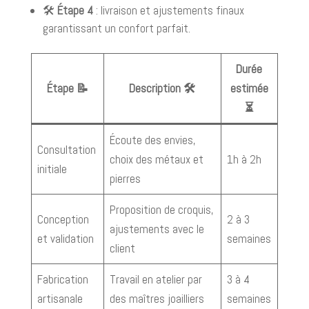
🛠️
Étape 4
: livraison et ajustements finaux
garantissant un confort parfait.
Durée
Étape 📝
Description 🛠️
estimée
⏳
Écoute des envies,
Consultation
choix des métaux et
1h à 2h
initiale
pierres
Proposition de croquis,
Conception
2 à 3
ajustements avec le
et validation
semaines
client
Fabrication
Travail en atelier par
3 à 4
artisanale
des maîtres joailliers
semaines