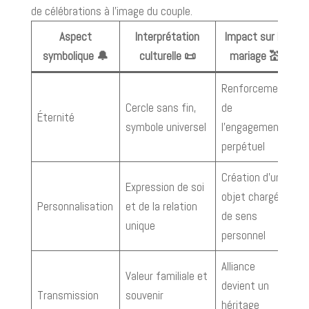
de célébrations à l’image du couple.
Aspect
Interprétation
Impact sur le
symbolique 🔔
culturelle 📜
mariage 💒
Renforcement
Cercle sans fin,
de
Éternité
symbole universel
l’engagement
perpétuel
Création d’un
Expression de soi
objet chargé
Personnalisation
et de la relation
de sens
unique
personnel
Alliance
Valeur familiale et
devient un
Transmission
souvenir
héritage