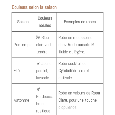
Couleurs selon la saison
Couleurs
Saison
Exemples de robes
idéales
🌺 Bleu
Robe en mousseline
Printemps
clair, vert
chez
Mademoiselle R
,
tendre
fluide et légère.
☀️ Jaune
Robe cocktail de
Été
pastel,
Cymbeline
, chic et
lavande
estivale.
🍂
Robe en velours de
Rosa
Bordeaux,
Automne
Clara
, pour une touche
brun
d’opulence.
rustique