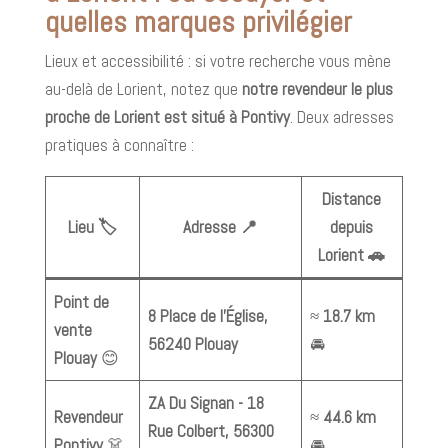
quelles marques privilégier
Lieux et accessibilité : si votre recherche vous mène
au-delà de Lorient, notez que
notre revendeur le plus
proche de Lorient est situé à Pontivy
. Deux adresses
pratiques à connaître :
Distance
Lieu 🏷️
Adresse 📍
depuis
Lorient 🚗
Point de
8 Place de l'Église,
≈
18.7 km
vente
56240 Plouay
🚘
Plouay
😊
ZA Du Signan - 18
Revendeur
≈
44.6 km
Rue Colbert, 56300
Pontivy
👗
🚘