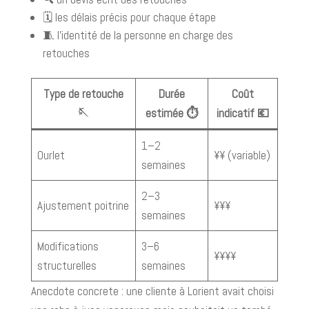
🗓️ les délais précis pour chaque étape
🧵 l’identité de la personne en charge des
retouches
Type de retouche
Durée
Coût
🪡
estimée ⏱️
indicatif 💶
1–2
Ourlet
¥¥ (variable)
semaines
2–3
Ajustement poitrine
¥¥¥
semaines
Modifications
3–6
¥¥¥¥
structurelles
semaines
Anecdote concrete : une cliente à Lorient avait choisi