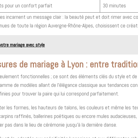
s pour un confort parfait
30 minutes
s incarnent un message clair : la beauté peut et doit rimer avec co
nues de toute la région Auvergne-Rhône-Alpes, choisissent ce créateur
votre mariage avec style
sures de mariage à Lyon : entre traditi
ulement fonctionnelles ; ce sont des éléments clés du style et de l
 gamme de modèles allant de l’élégance classique aux tendances con
nies pour trouver la paire qui lui correspond parfaitement.
uster les formes, les hauteurs de talons, les couleurs et même les tex
carpins raffinés, ballerines poétiques ou encore mules audacieuses,
r pas dans le lieu de cérémonie jusqu’à la dernière danse.