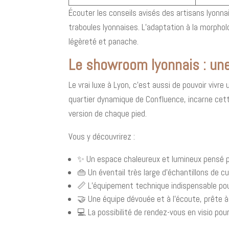
Écouter les conseils avisés des artisans lyonna
traboules lyonnaises. L’adaptation à la morphol
légèreté et panache.
Le showroom lyonnais : une
Le vrai luxe à Lyon, c’est aussi de pouvoir viv
quartier dynamique de Confluence, incarne cett
version de chaque pied.
Vous y découvrirez :
✨ Un espace chaleureux et lumineux pensé po
👜 Un éventail très large d’échantillons de c
📏 L’équipement technique indispensable pou
🤝 Une équipe dévouée et à l’écoute, prête à
💻 La possibilité de rendez-vous en visio pou