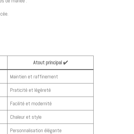
es de mariée :
ncée.
Atout principal ✔️
Maintien et raffinement
Praticité et légèreté
Facilité et modernité
Chaleur et style
Personnalisation élégante