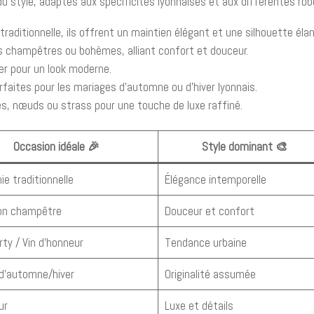
 du style, adaptés aux spécificités lyonnaises et aux différentes rob
traditionnelle, ils offrent un maintien élégant et une silhouette éla
es champêtres ou bohèmes, alliant confort et douceur.
ler pour un look moderne.
arfaites pour les mariages d’automne ou d’hiver lyonnais.
les, nœuds ou strass pour une touche de luxe raffiné.
Occasion idéale 🎉
Style dominant 🎨
e traditionnelle
Élégance intemporelle
on champêtre
Douceur et confort
rty / Vin d'honneur
Tendance urbaine
 d'automne/hiver
Originalité assumée
ur
Luxe et détails