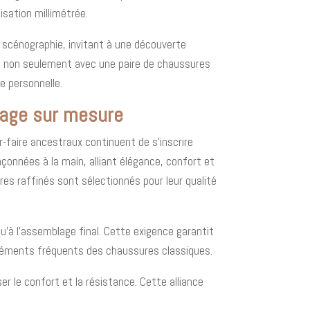
isation millimétrée.
 scénographie, invitant à une découverte
re non seulement avec une paire de chaussures
e personnelle.
riage sur mesure
r-faire ancestraux continuent de s'inscrire
onnées à la main, alliant élégance, confort et
ires raffinés sont sélectionnés pour leur qualité
u’à l’assemblage final. Cette exigence garantit
gréments fréquents des chaussures classiques.
er le confort et la résistance. Cette alliance