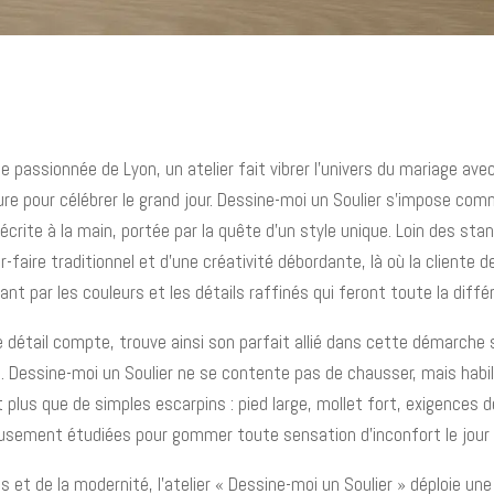
 passionnée de Lyon, un atelier fait vibrer l'univers du mariage av
re pour célébrer le grand jour. Dessine-moi un Soulier s'impose com
écrite à la main, portée par la quête d'un style unique. Loin des stan
-faire traditionnel et d’une créativité débordante, là où la cliente 
nt par les couleurs et les détails raffinés qui feront toute la diffé
étail compte, trouve ainsi son parfait allié dans cette démarche 
. Dessine-moi un Soulier ne se contente pas de chausser, mais habi
plus que de simples escarpins : pied large, mollet fort, exigences 
usement étudiées pour gommer toute sensation d’inconfort le jour 
ns et de la modernité, l’atelier « Dessine-moi un Soulier » déploie u