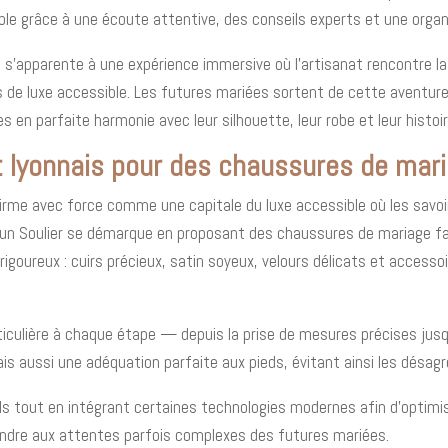
sible grâce à une écoute attentive, des conseils experts et une organ
s’apparente à une expérience immersive où l’artisanat rencontre la
rs de luxe accessible. Les futures mariées sortent de cette aventu
 en parfaite harmonie avec leur silhouette, leur robe et leur histoir
nat lyonnais pour des chaussures de ma
firme avec force comme une capitale du luxe accessible où les savoi
 un Soulier se démarque en proposant des chaussures de mariage faç
rigoureux : cuirs précieux, satin soyeux, velours délicats et accesso
ticulière à chaque étape — depuis la prise de mesures précises jusq
is aussi une adéquation parfaite aux pieds, évitant ainsi les désa
nnels tout en intégrant certaines technologies modernes afin d’optimis
pondre aux attentes parfois complexes des futures mariées.