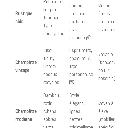
Rubans en
épurée,
Modéré
lin, jute,
Rustique
ambiance
(feuillage
feuillage
chic
rustique
durable et
type
mais
économique)
eucalyptus
raffinée 🌾
Tissu
Esprit rétro,
Variable
fleuri,
chaleureux,
Champêtre
(beaucoup
Liberty,
très
vintage
de DIY
bocaux
personnalisé
possible)
recyclés
💌
Bambou,
Style
rotin,
élégant,
Moyen à
Champêtre
rubans
lignes
élevé
moderne
sobres,
nettes,
(mobilier
verts
minimalisme
spécifique)