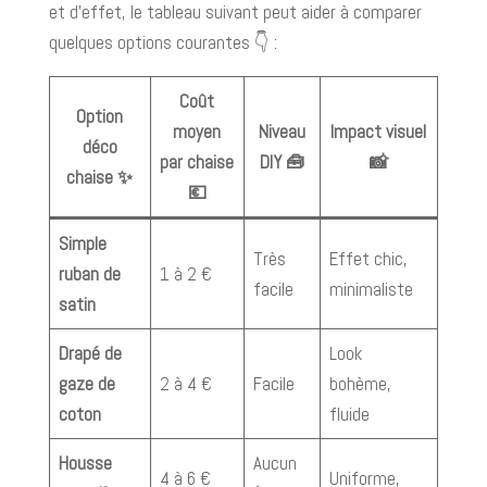
et d’effet, le tableau suivant peut aider à comparer
quelques options courantes 👇 :
Coût
Option
moyen
Niveau
Impact visuel
déco
par chaise
DIY 🧰
📸
chaise ✨
💶
Simple
Très
Effet chic,
ruban de
1 à 2 €
facile
minimaliste
satin
Drapé de
Look
gaze de
2 à 4 €
Facile
bohème,
coton
fluide
Housse
Aucun
4 à 6 €
Uniforme,